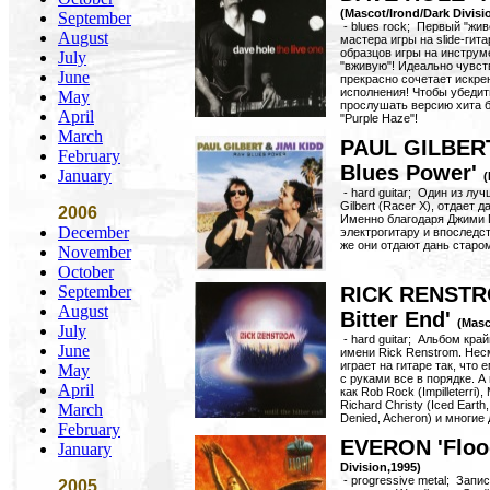
(Mascot/Irond/Dark Divisi
September
- blues rock; Первый "жи
August
мастера игры на slide-гит
образцов игры на инструм
July
"вживую"! Идеально чувст
June
прекрасно сочетает искре
исполнения! Чтобы убедит
May
прослушать версию хита 
April
"Purple Haze"!
March
PAUL GILBERT
February
Blues Power'
January
(
- hard guitar; Один из лу
Gilbert (Racer X), отдает д
2006
Именно благодаря Джими 
December
электрогитару и впоследст
же они отдают дань старо
November
October
September
RICK RENSTRO
August
Bitter End'
(Masc
July
- hard guitar; Альбом кра
June
имени Rick Renstrom. Нес
играет на гитаре так, что
May
с руками все в порядке. А
April
как Rob Rock (Impilleterri), 
Richard Christy (Iced Earth,
March
Denied, Acheron) и многие 
February
EVERON 'Floo
January
Division,1995)
- progressive metal; Запи
2005