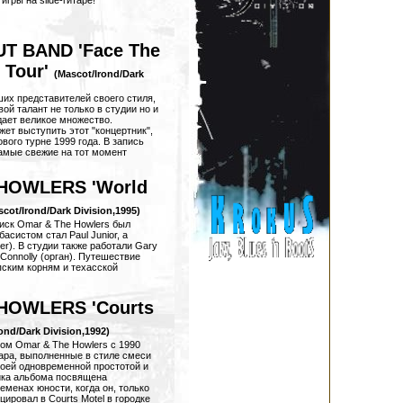
игры на slide-гитаре!
T BAND 'Face The
 Tour'
(Mascot/Irond/Dark
ших представителей своего стиля,
вой талант не только в студии но и
дает великое множество.
жет выступить этот "концертник",
вого турне 1999 года. В запись
самые свежие на тот момент
HOWLERS 'World
scot/Irond/Dark Division,1995)
диск Оmar & The Howlers был
асистом стал Paul Junior, а
er). В студии также работали Gary
 Connolly (орган). Путешествие
ским корням и техасской
HOWLERS 'Courts
ond/Dark Division,1992)
бом Оmar & The Howlers с 1990
мара, выполненные в стиле смеси
воей одновременной простотой и
рика альбома посвящена
еменах юности, когда он, только
цировал в Courts Motel в городке