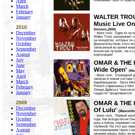
April
показывает просто чудеса 
March
February
WALTER TROU
January
Music Live On
2010
Division,2000)
December
- blues rock; Один из луч
Walter Trout, раскрывает с
November
на концертах, которых он 
October
Доказательством этого мо
записанный во время миро
September
вошли как лучшие, так и 
August
композиции!
July
OMAR & THE 
June
Wide Open'
May
(Ma
- blues rock; Очередной 
April
записан в новом составе (б
March
барабанщиком - Steve Kilm
Primich (гармоника) и Nick
February
Омара Дайкса к "миссисип
January
гордости" продолжается!
OMAR & THE 
2009
December
Of Lulu'
(Mascot/Ir
November
- blues rock; Первый аль
October
года. Как всегда песни О
рока и блюза, поражают с
September
глубиной. На этот раз ли
August
воспоминаниям героя о вр
начиняя играть блюз, музи