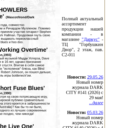
 HOWLERS
le'
(Mascot/Irond/Dark
Полный актуальный
ассортимент
 года, совместно
м и Ричардом Мулленом. Помимо
продукции нашей
 приняли участие гитарист Stephen
компании - в
rk Hallman. Продолжая гнуть свою
т выдавать первоклассный
магазине
"Даркус"
-
blues и hoo doo.
ТЦ "Горбушкин
orking Overtime'
Двор", 2 этаж, пав.
C2-011
on,1993)
ный музыкой Мадди Уотерза, Dave
е в 16 лет, однако признание
т спустя. Впитав в себя самое
х "исполинов" блюза, как Blind
и Robert Johnson, он пошел дальше,
ь игры bottleneck'ом.
Новости:
29.05.26
Новый номер
ort Fuse Blues'
журнала DARK
CITY #141 (2026) c
on,1990)
мотря на свою потрясающую игру,
29 мая!
широкой публике сравнительно
...далее
на этого кроется в заброшенности
Australia)? Как бы то ни было,
 одного из лучших современных
Новости:
05.03.26
е поздно, чем никогда!
Новый номер
журнала DARK
he Live One'
CITY #140 (2026) c 4