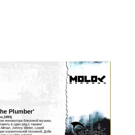
he Plumber'
on,1993)
бом инноватора блюзовой музыки,
тавить в один ряд с такими
Allman, Johnny Winter, Lowell
дая изумительной техникой, Дэйв