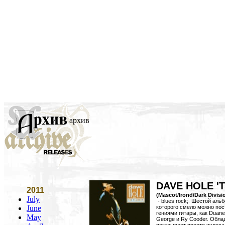
архив
DAVE HOLE 'T
2011
(Mascot/Irond/Dark Divisi
July
- blues rock; Шестой аль
June
которого смело можно пос
гениями гитары, как Duane 
May
George и Ry Cooder. Обла