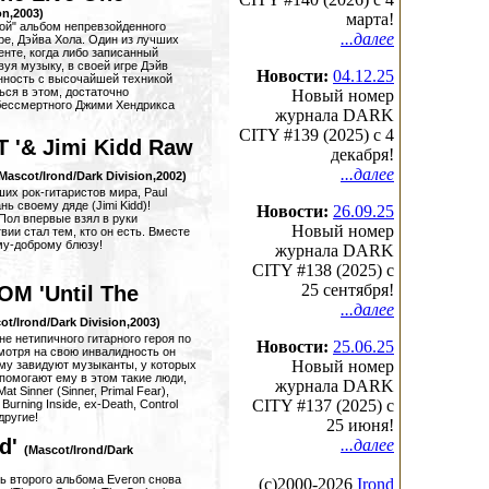
on,2003)
марта!
вой" альбом непревзойденного
...далее
аре, Дэйва Хола. Один из лучших
енте, когда либо записанный
вуя музыку, в своей игре Дэйв
Новости:
04.12.25
нность с высочайшей техникой
ься в этом, достаточно
Новый номер
бессмертного Джими Хендрикса
журнала DARK
CITY #139 (2025) c 4
 '& Jimi Kidd Raw
декабря!
...далее
Mascot/Irond/Dark Division,2002)
чших рок-гитаристов мира, Paul
ань своему дяде (Jimi Kidd)!
Новости:
26.09.25
Пол впервые взял в руки
Новый номер
вии стал тем, кто он есть. Вместе
му-доброму блюзу!
журнала DARK
CITY #138 (2025) c
25 сентября!
M 'Until The
...далее
ot/Irond/Dark Division,2003)
йне нетипичного гитарного героя по
Новости:
25.06.25
мотря на свою инвалидность он
Новый номер
 ему завидуют музыканты, у которых
 помогают ему в этом такие люди,
журнала DARK
Mat Sinner (Sinner, Primal Fear),
CITY #137 (2025) c
 Burning Inside, ex-Death, Control
другие!
25 июня!
d'
...далее
(Mascot/Irond/Dark
сь второго альбома Everon снова
(с)2000-2026
Irond