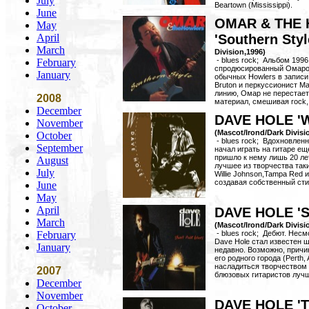
July
Beartown (Mississippi).
June
OMAR & THE
May
April
'Southern Sty
March
Division,1996)
- blues rock; Альбом 1996
February
спродюсированный Омаро
January
обычных Howlers в записи
Bruton и перкуссионист Ma
линию, Омар не перестае
2008
материал, смешивая rock, 
December
DAVE HOLE 'W
November
(Mascot/Irond/Dark Divisi
October
- blues rock; Вдохновлен
September
начал играть на гитаре ещ
пришло к нему лишь 20 ле
August
лучшее из творчества таки
July
Willie Johnson,Tampa Red 
создавая собственный стил
June
May
April
DAVE HOLE 'Sh
March
(Mascot/Irond/Dark Divisi
February
- blues rock; Дебют. Нес
Dave Hole стал известен 
January
недавно. Возможно, причи
его родного города (Perth, 
насладиться творчеством
2007
блюзовых гитаристов лучш
December
November
DAVE HOLE 'T
October