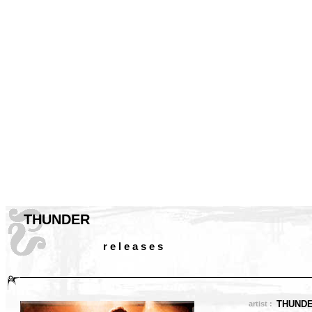
THUNDER
r e l e a s e s
THUND
artist :