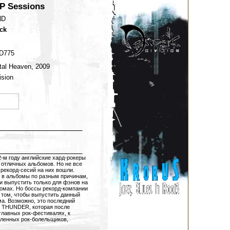
 P Sessions
ND
ck
D775
tal Heaven, 2009
ision
2-м году английские хард-рокеры
отличных альбомов. Но не все
рекорд-сесий на них вошли.
 в альбомы по разным причинам,
 выпустить только для фэнов на
омах. Но боссы рекорд-компании
 том, чтобы выпустить данный
ма. Возможно, это последний
 THUNDER, которая после
главных рок-фестивалях, к
ленных рок-болельщиков,