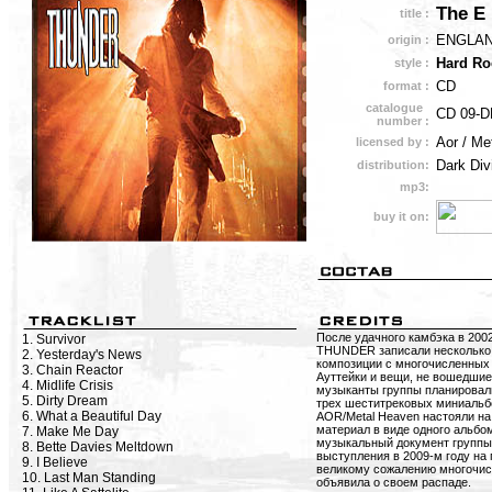
The E
title :
ENGLA
origin :
Hard Ro
style :
CD
format :
catalogue
CD 09-D
number :
Aor / Me
licensed by :
Dark Div
distribution:
mp3:
buy it on:
После удачного камбэка в 200
1. Survivor
THUNDER записали несколько 
2. Yesterday's News
композиции с многочисленных 
3. Chain Reactor
Ауттейки и вещи, не вошедшие
4. Midlife Crisis
музыканты группы планировали
5. Dirty Dream
трех шеститрековых миниальб
6. What a Beautiful Day
AOR/Metal Heaven настояли на
материал в виде одного альбо
7. Make Me Day
музыкальный документ группы
8. Bette Davies Meltdown
выступления в 2009-м году на 
9. I Believe
великому сожалению многочис
10. Last Man Standing
объявила о своем распаде.