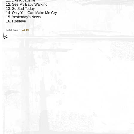
11. Like A Sattelite
12. See My Baby Walking
13. So Sad Today
14. Only You Can Make Me Cry
15. Yesterday's News
16. I Believe
Total time :
74.19