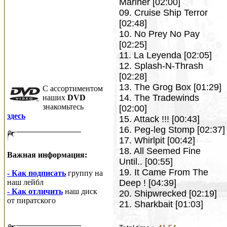
Mariner [02:00]
09. Cruise Ship Terror
[02:48]
10. No Prey No Pay
[02:25]
11. La Leyenda [02:05]
12. Splash-N-Thrash
[02:28]
13. The Grog Box [01:29]
C ассортиментом
14. The Tradewinds
наших
DVD
знакомьтесь
[02:00]
здесь
15. Attack !!! [00:43]
16. Peg-leg Stomp [02:37]
17. Whirlpit [00:42]
18. All Seemed Fine
Важная информация:
Until.. [00:55]
19. It Came From The
- Как подписать
группу на
наш лейбл
Deep ! [04:39]
- Как отличить
наш диск
20. Shipwrecked [02:19]
от пиратского
21. Sharkbait [01:03]