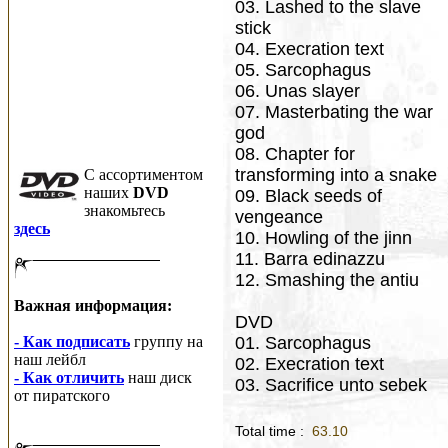
03. Lashed to the slave
stick
04. Execration text
05. Sarcophagus
06. Unas slayer
07. Masterbating the war
god
08. Chapter for
transforming into a snake
C ассортиментом
наших
DVD
09. Black seeds of
знакомьтесь
vengeance
здесь
10. Howling of the jinn
11. Barra edinazzu
12. Smashing the antiu
Важная информация:
DVD
- Как подписать
группу на
01. Sarcophagus
наш лейбл
02. Execration text
- Как отличить
наш диск
03. Sacrifice unto sebek
от пиратского
Total time :
63.10