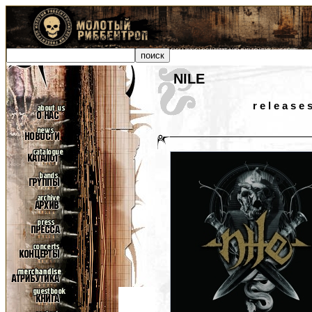
NILE
r e l e a s e 