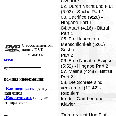
Overture
02. Durch Nacht und Flut
(6:03) - Suche Part 1
03. Sacrifice (9:28) -
Hingabe Part 1
04. Apart (4:16) - Bittruf
Part 1
05. Ein Hauch von
Menschlichkeit (5:05) -
C ассортиментом
Suche
наших
DVD
знакомьтесь
Part 2
здесь
06. Eine Nacht in Ewigkeit
(5:52) - Hingabe Part 2
07. Malina (4:48) - Bittruf
Part 2
Важная информация:
08. Die Schreie sind
verstummt (12:42) -
- Как подписать
группу на
Requiem
наш лейбл
- Как отличить
наш диск
fur drei Gamben und
от пиратского
Klavier
'Durch Nacht Und Flut'