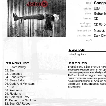
Songs
title :
USA
origin :
Guitar I
style :
CD
format :
catalogue
CD 05-D
number :
Mascot,
licensed by :
Dark Div
distribution:
mp3:
John 5 - guitars
второй сольный инструментал
01. Death Valley
кодовым именем John 5, котор
02. Sin
такими грандами, как Marilyn M
03. Damaged
Halford. Альбом по достоинств
04. Denouement
зажигательных тяжелых ритмов
05. Blues Balls
техники исполнения. А также л
06. Gods And Monsters
Albert Lee - ведь эти люди так
пластинки!
07. Die
08. Perineum
09. Fiddler`s
10. Gein With Envy
11. Behind The Nut Love
12. Soul Of A Robot