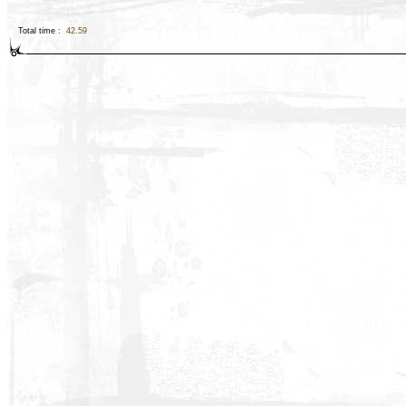
Total time :
42.59