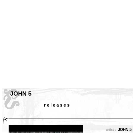
JOHN 5
r e l e a s e s
JOHN 5
artist :