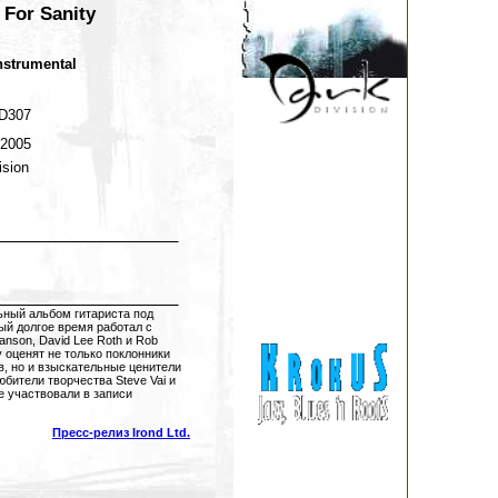
 For Sanity
nstrumental
D307
 2005
ision
ьный альбом гитариста под
ый долгое время работал с
anson, David Lee Roth и Rob
у оценят не только поклонники
, но и взыскательные ценители
юбители творчества Steve Vai и
же участвовали в записи
Пресс-релиз Irond Ltd.