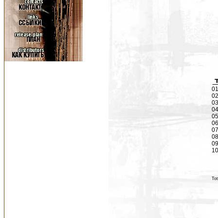
01
02
03
04
05
06
07
08
09
10
Tot