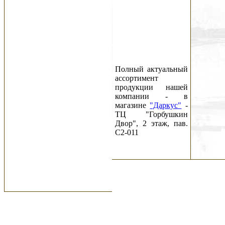
Полный актуальный
ассортимент
продукции нашей
компании - в
магазине
"Даркус"
-
ТЦ "Горбушкин
Двор", 2 этаж, пав.
C2-011
Новости:
09.08.26
Новый номер
журнала DARK
CITY #142 (2026) c
11 августа!