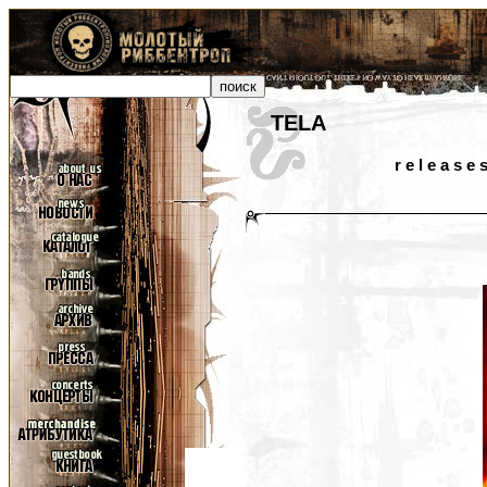
TELA
r e l e a s e 