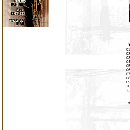
01
02
03
04
05
06
07
08
09
10
11
Tot