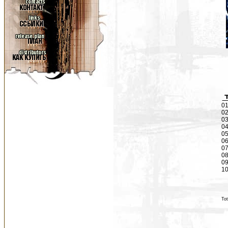
01
02
03
0
05
06
0
08
09
10
Tot