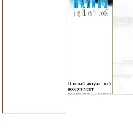
Полный актуальный
ассортимент
продукции нашей
компании - в
магазине
"Даркус"
-
ТЦ "Горбушкин
Двор", 2 этаж, пав.
C2-011