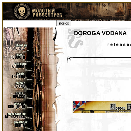
DOROGA VODANA
r e l e a s e 