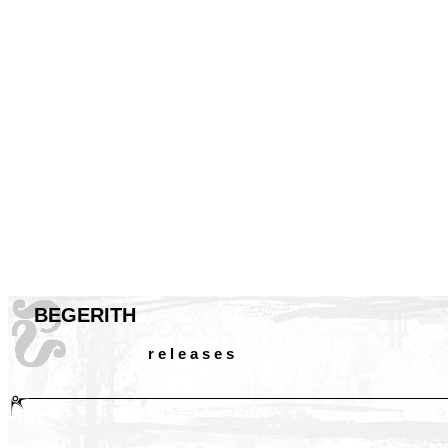
BEGERITH
r e l e a s e s