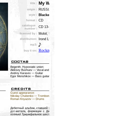
My Way To The Star...
title :
RUSSIA
origin :
Blackened Death Metal
style :
CD
format :
catalogue
CD 13-1829
number :
Molot, 2013
licensed by :
Irond Ltd.
distribution:
mp3:
Rockmarket.ru
buy it on:
Begerith. Hypostatic union:
Aleksey Bushuev — Vocal and Guitar
Andrey Karasev — Guitar
Egor Menshikov — Bass guitar
Guest appearance:
Nikolay Chubenko — Trombone
Roman Knyazev — Drums
Дебютный альбом, ставшей уже легендой отечественного блэк-
дэт-метала, формации с Дальнего Востока увидел свет этой
осенью! Триумфальное шествие BEGERITH, начавшееся еще в