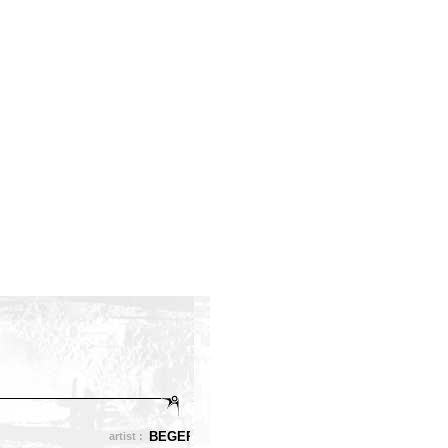
BEGERITH
artist :