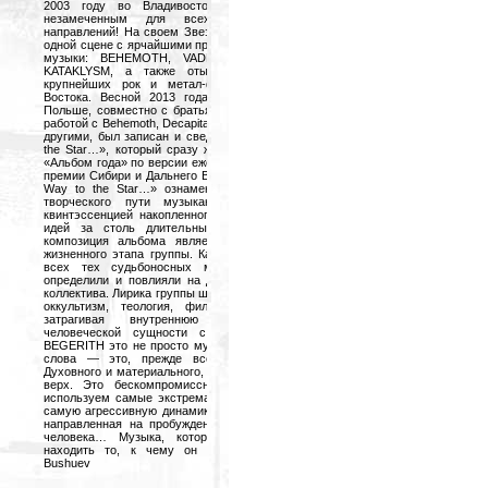
2003 году во Владивостоке, просто не могло остаться
незамеченным для всех поклонников экстремальных
направлений! На своем Звездном пути группа встретилась на
одной сцене с ярчайшими представителями зарубежной метал-
музыки: BEHEMOTH, VADER, MARDUK, NAPALM DEATH,
KATAKLYSM, а также отыграла множество концертов на
крупнейших рок и метал-фестивалях Сибири и Дальнего
Востока. Весной 2013 года на студии HERTZ Recording в
Польше, совместно с братьями Веславски, известными своей
работой с Behemoth, Decapitated, Hate, Vader, Vesania и многими
другими, был записан и сведен дебютный альбом «My Way to
the Star…», который сразу же занял 1-ое место в номинации
«Альбом года» по версии ежегодной независимой музыкальной
премии Сибири и Дальнего Востока METAL HAIL AWARDS! «My
Way to the Star…» ознаменовал собой начало новой главы
творческого пути музыкантов и предстал перед нами
квинтэссенцией накопленного опыта, мыслей и музыкальных
идей за столь длительный промежуток времени. Каждая
композиция альбома является воплощением определенного
жизненного этапа группы. Каждая из них повествует нам обо
всех тех судьбоносных моментах и решениях, которые
определили и повлияли на дальнейшее движение и развитие
коллектива. Лирика группы широко охватывает такие темы, как:
оккультизм, теология, философия, космос, самосознание,
затрагивая внутреннюю психологию взаимодействия
человеческой сущности с окружающим миром. «Музыка
BEGERITH это не просто музыка, в обычном понимании этого
слова — это, прежде всего, соединение двух начал —
Духовного и материального, где Духовное начало всегда берет
верх. Это бескомпромиссная позиция в музыке, где мы
используем самые экстремальные начала блэк и дэт-метала,
самую агрессивную динамику — динамику Силы. Это музыка,
направленная на пробуждение и усиление внутренней Силы
человека… Музыка, которая заставляет каждого из нас
находить то, к чему он стремился». Aleksey «Wiedzmin»
Bushuev
Пресс-релиз Irond Ltd.