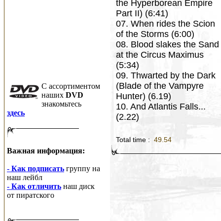
the Hyperborean Empire
Part II) (6:41)
07. When rides the Scion
of the Storms (6:00)
08. Blood slakes the Sand
at the Circus Maximus
(5:34)
09. Thwarted by the Dark
(Blade of the Vampyre
C ассортиментом
наших
DVD
Hunter) (6.19)
знакомьтесь
10. And Atlantis Falls...
здесь
(2.22)
Total time :
49.54
Важная информация:
- Как подписать
группу на
наш лейбл
- Как отличить
наш диск
от пиратского