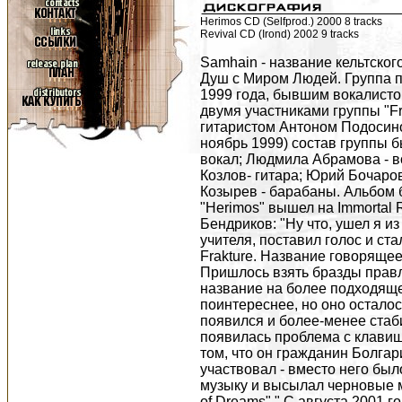
Herimos CD (Selfprod.) 2000 8 tracks
Revival CD (Irond) 2002 9 tracks
Samhain - название кельтског
Душ с Миром Людей. Группа 
1999 года, бывшим вокалисто
двумя участниками группы "F
гитаристом Антоном Подосино
ноябрь 1999) состав группы б
вокал; Людмила Абрамова - во
Козлов- гитара; Юрий Бочаров
Козырев - барабаны. Альбом 
"Herimos" вышел на Immortal 
Бендриков: "Ну что, ушел я из
учителя, поставил голос и ста
Frakture. Название говорящее 
Пришлось взять бразды прав
название на более подходящее
поинтереснее, но оно осталос
появился и более-менее стаб
появилась проблема с клавиш
том, что он гражданин Болгари
участвовал - вместо него бы
музыку и высылал черновые м
of Dreams"." С августа 2001 