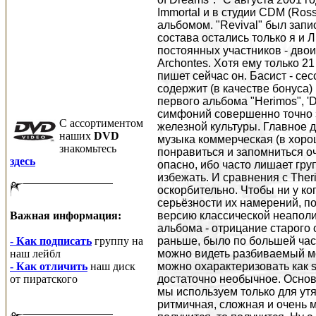
Immortal и в студии CDM (Ro
альбомом. "Revival" был запи
состава остались только я и 
постоянных участников - двои
Archontes. Хотя ему только 21 
пишет сейчас он. Басист - се
содержит (в качестве бонуса
первого альбома "Herimos", '
симфоний совершенно точно з
C ассортиментом
железной культуры. Главное д
наших
DVD
музыка коммерческая (в хоро
знакомьтесь
понравиться и запомниться оч
здесь
опасно, ибо часто лишает гру
избежать. И сравнения с Ther
оскорбительно. Чтобы ни у ко
серьёзности их намерений, п
Важная информация:
версию классической неаполит
альбома - отрицание старого с
- Как подписать
группу на
раньше, было по большей части
наш лейбл
можно видеть разбиваемый мо
- Как отличить
наш диск
можно охарактеризовать как 
от пиратского
достаточно необычное. Основ
мы используем только для ут
ритмичная, сложная и очень м