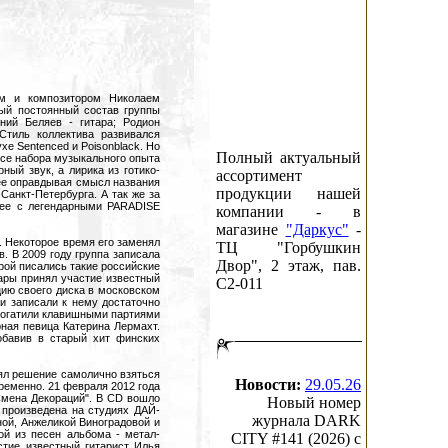
ом и композитором Николаем
ый постоянный состав группы
ний Беляев - гитара; Родион
Стиль коллектива развивался
хе Sentenced и Poisonblack. Но
Полный актуальный
ссе набора музыкального опыта
ый звук, а лирика из готико-
ассортимент
ее оправдывая смысл названия
продукции нашей
Санкт-Петербурга. А так же за
нее с легендарными PARADISE
компании - в
магазине
"Даркус"
-
 Некоторое время его заменял
ТЦ "Горбушкин
. В 2009 году группа записала
Двор", 2 этаж, пав.
рой писались такие российские
итары принял участие известный
C2-011
ию своего диска в московском
 и записали к нему достаточно
богатили клавишными партиями
рная певица Катерина Лермахт.
обавив в старый хит финских
ял решение самолично взяться
Новости:
29.05.26
временно. 21 февраля 2012 года
мена Декораций". В CD вошло
Новый номер
 произведена на студиях ДАЙ-
журнала DARK
ной, Анжеликой Виноградовой и
ой из песен альбома - метал-
CITY #141 (2026) c
стие известный гитарист Илья