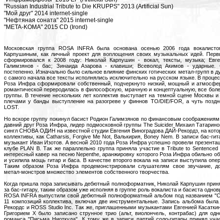
"Russian Industrial Tribute to Die KRUPPS" 2013 (Artificial Sun)
"Мой друг" 2014 internet-single
"Нефтяная соната" 2015 internet-single
"META-KOMA" 2015 CD (Irond)
Московская группа ROSA INFRA была основана осенью 2006 года вокалист
Карпушиным, как личный проект для воплощения своих музыкальных идей. Перв
сформировался к 2008 году: Николай Карпушин - вокал, тексты, музыка; Евге
Галимзянов - бас; Зинаида Азарова - клавиши; Всеволод Акимов - ударные. 
постепенно. Изначально было сильное влияние финских готических метал-групп в ду
с самого начала все тексты исполнялись исключительно на русском языке. В проце
Роза Инфра сформировали собственный, подчеркнуто низкий, мощный и атмосферн
романтической переродилась в философскую, мрачную и концептуальную, все бол
группы. В течение нескольких лет коллектив выступает на темной сцене Москвы и 
плечами у банды выступление на разогреве у финнов TO/DIE/FOR, а чуть позд
LOST.
Но вскоре группу покинул басист Родион Галимзянов по финансовым соображениям.
давний друг Роза Инфра, лидер подмосковной группы The Suicider Михаил Татаринов
сингл СНОВА ОДИН на известной студии Евгения Виноградова ДАЙ-Рекордз, на кото
коллективы, как Catharsis, Forgive Me Not, Валькирия, Boney Nem. В записи бас-г
музыкант Иван Изотов. А весной 2010 года Роза Инфра успешно провели презентац
клубе PLAN B. Так же параллельно группа приняла участие в Tribute to Sentenced
интересный кавер на песню Nepenthe, аранжировку которого Роза Инфра обильно о
и усилила мощь гитар и баса. В качестве второго вокала на записи выступила опе
Таким образом Роза Инфра продемонстрировали слушателям свое звучание, д
метал-монстров множество элементов собственного творчества.
Когда пришла пора записывать дебютный полноформатник, Николай Карпушин прин
за бас-гитару, таким образом уже исполняя в группе роль вокалиста и басиста одно
ROSA INFRA выпустили свой дебютный полноформатный альбом под названием "С
11 композиций коллектива, включая две инструментальные. Запись альбома была
Рекордс и ROSS Studio Inc. Так же, приглашенными музыкантами Евгенией Касатки
Григорием X было записано струнное трио (альт, виолончель, контрабас) для одн
романса "Письма Ниоткуда". К тому же в записи партий соло-гитары принял уча