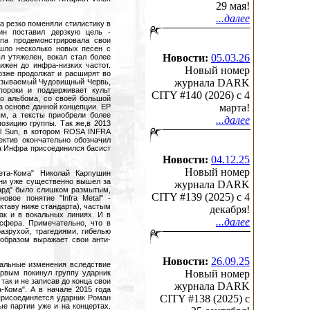
29 мая!
...далее
 резко поменяли стилистику в
шин поставил дерзкую цель -
ппа продемонстрировала свои
шло несколько новых песен с
Новости:
05.03.26
 утяжелен, вокал стал более
ижен до инфра-низких частот.
Новый номер
озже продолжат и расширят во
журнала DARK
называемый Чудовищный Червь,
пороки и поддерживает культ
CITY #140 (2026) c 4
о альбома, со своей большой
марта!
 основе данной концепции. EP
ым, а тексты приобрели более
...далее
озицию группы. Так же,в 2013
cial Sun, в котором ROSA INFRA
ектив окончательно обозначил
за Инфра присоединился басист
Новости:
04.12.25
Новый номер
ета-Кома" Николай Карпушин
ени уже существенно вышел за
журнала DARK
нгард" было слишком размытым,
CITY #139 (2025) c 4
вое понятие "Infra Metal" -
ктаву ниже стандарта), частым
декабря!
ак и в вокальных линиях. И в
...далее
сфера. Примечательно, что в
азрухой, трагедиями, гибелью
образом выражает свои анти-
Новости:
26.09.25
кальные изменения вследствие
Новый номер
рвым покинул группу ударник
так и не записав до конца свои
журнала DARK
-Кома". А в начале 2015 года
CITY #138 (2025) c
присоединяется ударник Роман
е партии уже и на концертах.