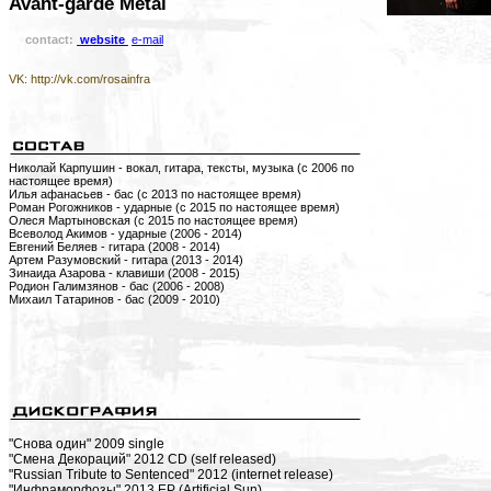
Avant-garde Metal
contact:
website
e-mail
VK: http://vk.com/rosainfra
Николай Карпушин - вокал, гитара, тексты, музыка (с 2006 по
настоящее время)
Илья афанасьев - бас (с 2013 по настоящее время)
Роман Рогожников - ударные (с 2015 по настоящее время)
Олеся Мартыновская (с 2015 по настоящее время)
Всеволод Акимов - ударные (2006 - 2014)
Евгений Беляев - гитара (2008 - 2014)
Артем Разумовский - гитара (2013 - 2014)
Зинаида Азарова - клавиши (2008 - 2015)
Родион Галимзянов - бас (2006 - 2008)
Михаил Татаринов - бас (2009 - 2010)
"Снова один" 2009 single
"Смена Декораций" 2012 CD (self released)
"Russian Tribute to Sentenced" 2012 (internet release)
"Инфраморфозы" 2013 EP (Artificial Sun)