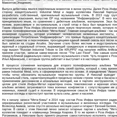
Мамонтов(Эпидемия).
Выпуск дебютника явился переломным моментом в жизни группы. Далее Роза Инфра
сторону концептуального Industrial Metal и лидер коллектива Николай Карпу
разработать собственный, оригинальный музыкальный стиль. В 2013 году гру
творческие изыскания, выпустив EP под названием "Инфраморфозы". В него во
принципиально иным, по сравнению с дебютным альбомом, материалом. Звук был
низким, агрессивным и экстремальным, а строй гитар и баса был предельно пон
Таким образом Роза Инфра обозначили свою новую творческую линию, которую п
втором полноформатном альбоме "Мета-Кома". Главная концепция альбома - так 
иномерная сущность, которая усиливает человеческие низменные инстинкты, 
Цивилизации Потребления."Инфраморфозы"- это превью будущего концептуальног
историей,сюжетом и персонажами, проходящими единой линией сквозь все песни на
был записан на студии Arsafes. Звучание стало более жестким и индустриальн
мрачный и социальный оттенок, выражающий гражданскую и мировоззренческую п
году вышел "Russian Industrial Tribute to Die KRUPPS" под началом лейбла Artifi
приняли участие, записав кавер-версию песни "The Last Flood". Тем самым колл
перед публикой радикальную смену своего музыкального стиля. Чуть позднее к Ро
Илья Афанасьев, с которым группа работает и выступает и в настоящее время.
В процессе сочинения материала для второго полноформатного альбома "М
окончательно формирует музыкальный стиль своей группы, который к тому врем
рамки Industrial Metal, хоть и сформировался на его основе. А определение "Ава
чтобы четко обозначить музыкальное творчество группы. И Николай выводит но
музыкальный стиль, характеризующийся предельно низким строем гитар и баса(на о
применением диссонансов и атональных мелодий, как в партиях инструментов, т
целом для стиля Инфра-Метал характерна очень тяжеловесная и мрачная атмо
альбоме активно затрагивается тема военных конфликтов с сопутствущими им р
невинных, ломкой судеб и психики. В определенном смысле Роза Инфра таким 
военные взгляды и протестует против культа силы, денег и насилия.
Но к началу записи "Мета-Комы" в 2014 году состав Роза Инфра претерпел ради
неразрешимых разногласий участников в музыкальных и жизненных взглядах. Пе
Всеволод Акимов, затем спустя несколько месяцев ушел и гитарист Евгений Беляев, 
партии. В связи с этим Николай лично записал гитарные партии к альбому "Мета
коллектив покидает и клавишница Зинаида Азарова. В то же время к Роза Инфра 
Рогожников, а Николаем было принято решение самостоятельно исполнять гитарны