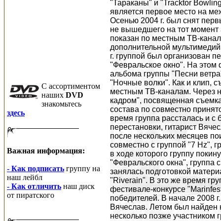
"Тараканы" и "Tracktor Bowlin
является первое место на м
Осенью 2004 г. был снят перв
не вышедшего на тот момент 
показан по местным ТВ-канал
дополнительной мультимедий
г. группой был организован
"Февральское окно". На этом
альбома группы "Песни ветра
"Ночные волки". Как и клип,
C ассортиментом
местным ТВ-каналам. Через 
наших
DVD
кадром", посвященная съемкам
знакомьтесь
состава по совместно принят
здесь
время группа рассталась и с
перестановки, гитарист Вячес
после нескольких месяцев по
совместно с группой "7 Hz", 
Важная информация:
в ходе которого группу покину
"Февральского окна", группа 
- Как подписать
группу на
занялась подготовкой матери
наш лейбл
"Riverain". В это же время г
- Как отличить
наш диск
фестивале-конкурсе "Marinfes
от пиратского
победителей. В начале 2008 г
Вячеслав. Летом был найден 
несколько позже участником 