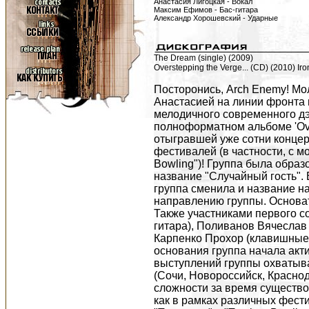
Анастасия Лигоцкая - Вокал
Максим Ефимов - Бас-гитара
Александр Хорошевский - Ударные
The Dream (single) (2009)
Overstepping the Verge... (CD) (2010) Ir
Посторонись, Arch Enemy! Мол
Анастасией на линии фронта г
мелодичного современного дэ
полноформатном альбоме 'Over
отыгравшей уже сотни концерт
фестивалей (в частности, с м
Bowling")! Группа была образ
название "Случайный гость". 
группа сменила и название на
направлению группы. Основат
Также участниками первого с
гитара), Поливанов Вячеслав 
Карпенко Прохор (клавишные) 
основания группа начала акт
выступлений группы охватыва
(Сочи, Новороссийск, Краснод
сложности за время существо
как в рамках различных фести