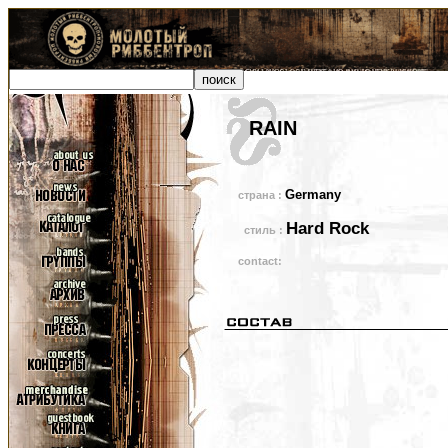
RAIN
Germany
страна :
Hard Rock
стиль :
contact: