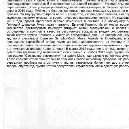
решивших связать свою жизнь с переменчивой стихией звуков? Чуть позже,
присоединяется энергичный и ответственный второй гитарист - Евгений Клынин
параллельно с этим усердно работая над написанием материала. Первый, дебют
апреля 2010 года. Публика с благосклонностью приняла молодых музыкантов и
проекта. За год группа отыграла всего 5 концертов, справедливо полагая, что 
материал, поэтому музыканты вовсю трудились над новыми песнями. На годовщин
2010 года, проект претерпел первые изменения в составе. По обоюдному с
Геннадий Шувалов. Чуть позже - гитарист Евгений Клынин. На их места, посл
количества претендентов приходят гитарист Антон Малаховский и басист
сотрудничал с группой в качестве сессионного вокалиста, владея экстремал
такой состав группа Emerada и имеет на сегодняшний день. 27 ноября 2011 го
крупного фестиваля Eurasian Sympho-Rock Music Awards в Оренбурге, в 
прошедших строжайший отбор групп данной направленности из России и б
фестивале группа была очень тепло принята и высоко оценена слушателями, при
и отличные настроение и впечатления. В марте 2012 года группа отправляется в
дебютного альбома под названием "Время Тьмы". 2 ноября 2012 года группа по
программе "Самарские смотрители" на радио Маяк, где вживую исполнила акус
Такое событие стало значительным толчком к более активному продолжению раб
серьезных проблем на этом пути у группы стретилось более чем достаточно
теперь, спустя год, группа готова представить слушателям свою дебютную работу