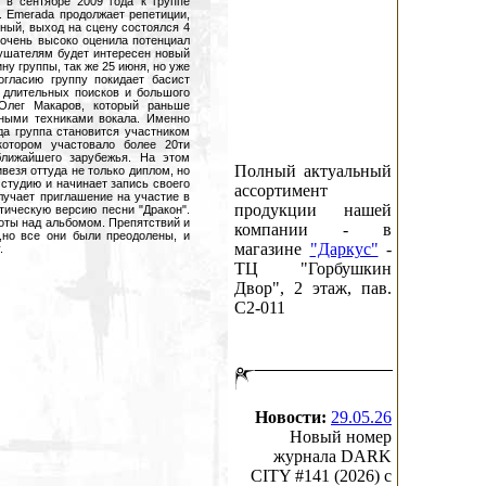
 в сентябре 2009 года к группе
. Emerada продолжает репетиции,
ный, выход на сцену состоялся 4
 очень высоко оценила потенциал
слушателям будет интересен новый
у группы, так же 25 июня, но уже
огласию группу покидает басист
е длительных поисков и большого
 Олег Макаров, который раньше
ьными техниками вокала. Именно
да группа становится участником
котором участовало более 20ти
лижайшего зарубежья. На этом
Полный актуальный
везя оттуда не только диплом, но
 студию и начинает запись своего
ассортимент
лучает приглашение на участие в
продукции нашей
тическую версию песни "Дракон".
оты над альбомом. Препятствий и
компании - в
,но все они были преодолены, и
магазине
"Даркус"
-
.
ТЦ "Горбушкин
Двор", 2 этаж, пав.
C2-011
Новости:
29.05.26
Новый номер
журнала DARK
CITY #141 (2026) c