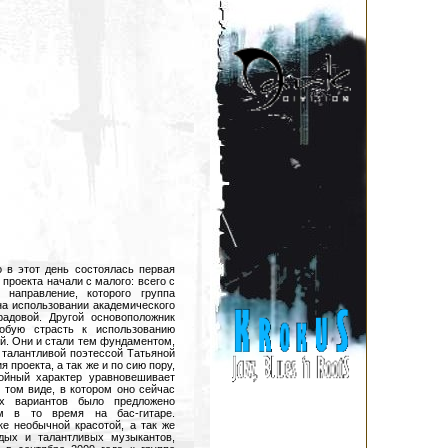
 в этот день состоялась первая
проекта начали с малого: всего с
направление, которого группа
на использовании академического
радовой. Другой основоположник
собую страсть к использованию
й. Они и стали тем фундаментом,
 талантливой поэтессой Татьяной
проекта, а так же и по сию пору,
койный характер уравновешивает
 том виде, в котором оно сейчас
ых вариантов было предложено
м в то время на бас-гитаре.
ке необычной красотой, а так же
ых и талантливых музыкантов,