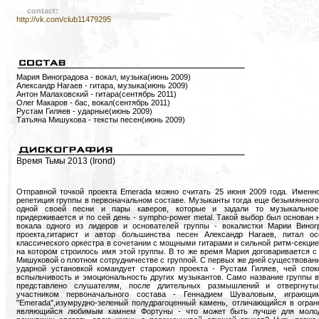
contact:
http://vk.com/club11479295
Мария Виноградова - вокал, музыка(июнь 2009)
Александр Нагаев - гитара, музыка(июнь 2009)
Антон Малаховский - гитара(сентябрь 2011)
Олег Макаров - бас, вокал(сентябрь 2011)
Рустам Гиляев - ударные(июнь 2009)
Татьяна Мишукова - тексты песен(июнь 2009)
Время Тьмы 2013 (Irond)
Отправной точкой проекта Emerada можно считать 25 июня 2009 года. Именно
репетиция группы в первоначальном составе. Музыканты тогда еще безымянного 
одной своей песни и пары каверов, которые и задали то музыкальное 
придерживается и по сей день - sympho-power metal. Такой выбор был основан 
вокала одного из лидеров и основателей группы - вокалистки Марии Виног
проекта,гитарист и автор большинства песен Александр Нагаев, питал о
классического оркестра в сочетании с мощными гитарами и сильной ритм-секцие
на котором строилось имя этой группы. В то же время Мария договаривается с
Мишуковой о плотном сотрудничестве с группой. С первых же дней существования 
ударной установкой командует старожил проекта - Рустам Гиляев, чей спо
вспыльчивость и эмоциональность других музыкантов. Само название группы в
представлено слушателям, после длительных размышлений и отвергнут
участником первоначального состава - Геннадием Шуваловым, играющи
"Emerada",изумрудно-зеленый полудрагоценный камень, отличающийся в огран
являющийся любимым камнем Фортуны - что может быть лучше для молод