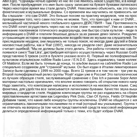
Alter.Ego). "Однажды ночью одному из нас во сне явилось некое Существо, и в конце
имя. После пробуждения это имя было сразу записано на бумаге буквами латинского
Через некоторое время мы стали делать DVAR. Невозможно объяснить, как это прохо
фонетические и музыкальные формы. Со временем мы научились не привносить ниче
Вы слышали - это сам DVAR. Это больше похоже на практику медиумов, чем на про
проводниками того, чего сами постичь не можем. Того, что приходит к нам от DVAR.
мельчайшей частичкой некого глобального единого ДЕЙСТВИЯ - Taai. Протяженность
что DVAR хочет осуществить через нас на этом этапе - неизвестно". Уже их самые 
внимание поклонников готического андерграунда, они быстро стали культом - люди 
информацию о DVAR и платили бешеные деньги за их ранние демо-записи. Рождалис
устрашающие истории о паранормальном воздействии их музыки на слушателей. Те
преследовали неудачи, они лишались не только покоя, но иногда даже друзей и близ
неизвестные работы, как и 'Raii' (1997), никогда не увидели свет. Даже незначительно
считает ошибкой: "Мы не должны были этого делать. Эти работы готовили нас самих".
появился сингл 'Taai Liira', дистрибуция которого осуществлялась через Russian Gothi
представлено 5 треков (хотя в буклете указано всего 4). Первый же полноформатный р
культовом итальянском лэйбле Radio Luxor / E.N.D.E. Здесь издавались такие коллект
Of Maldoror. Если же быть точным до конца, то альбом вышел на саблейбле Radio Lux
специально созданном для "странной" музыки. Он был издан в Италии лимитирован
Записи были сделаны с 1999 по 2000 годы. Всего 11 треков и в том числе - три уже вых
Второй полноформатный релиз группы 'Roah' издан уже в России! Это патологически
из лучших образцов стиля, заслуживающий сравнение с Das Ich и ранним Sopor Aeter
материал настолько оригинален, что вполне можно говорить об открытии нового напр
Надо заметить, что композиции написаны и исполняются на неизвестном языке. Сак
фонетика, для удобства все записывается латинскими буквами. Качество звука выше
мировых стандартов стиля. Недаром композиции группы не раз издавались на сборн
прославленными артистами как Legendary Pink Dots, Clan Of Xymox, Fields Of Nephilim
Добавим также, что какие-либо концерты группы исключены. DVAR не общаются с к
ограничиваясь лаконичными посланиями по e-mail (который мы указываем). Группа т
не отвечать на вопросы (в том числе представителей средств массовой информации)
делиться определенной информацией только с теми, кто будет избран DVAR.