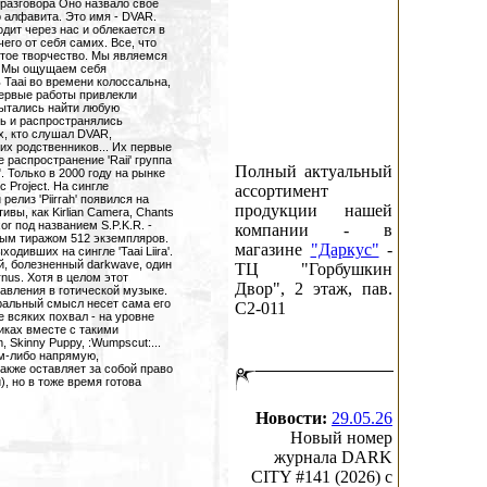
 разговора Оно назвало свое
 алфавита. Это имя - DVAR.
дит через нас и облекается в
го от себя самих. Все, что
стое творчество. Мы являемся
.. Мы ощущаем себя
 Taai во времени колоссальна,
первые работы привлекли
пытались найти любую
ь и распространялись
х, кто слушал DVAR,
ких родственников... Их первые
е распространение 'Raii' группа
Полный актуальный
 Только в 2000 году на рынке
c Project. На сингле
ассортимент
елиз 'Piirrah' появился на
продукции нашей
ивы, как Kirlian Camera, Chants
or под названием S.P.K.R. -
компании - в
ным тиражом 512 экземпляров.
магазине
"Даркус"
-
одивших на сингле 'Taai Liira'.
й, болезненный darkwave, один
ТЦ "Горбушкин
nus. Хотя в целом этот
Двор", 2 этаж, пав.
авления в готической музыке.
ральный смысл несет сама его
C2-011
 всяких похвал - на уровне
иках вместе с такими
, Skinny Puppy, :Wumpscut:...
ем-либо напрямую,
акже оставляет за собой право
, но в тоже время готова
Новости:
29.05.26
Новый номер
журнала DARK
CITY #141 (2026) c