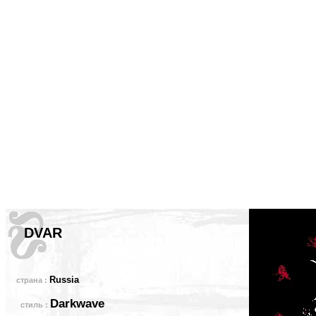
DVAR
Russia
страна :
Darkwave
стиль :