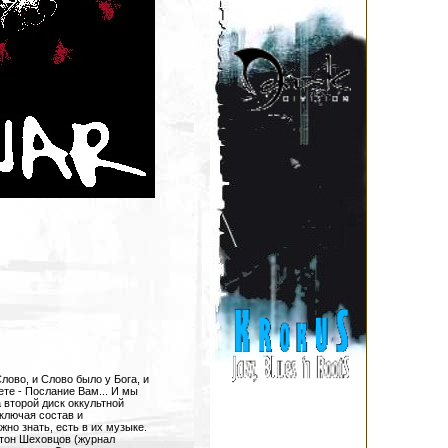
лово, и Слово было у Бога, и
ете - Послание Вам... И мы
 второй диск оккультной
ключая состав и
жно знать, есть в их музыке.
нтон Шеховцов (журнал