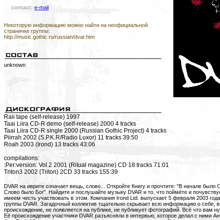
contact:
e-mail
Некоторую информацию можно найти на неофициальной
страничке группы:
http://music.gothic.ru/russian/dvar.htm
unknown
Raii tape (self-release) 1997
Taai Liira CD-R demo (self-release) 2000 4 tracks
Taai Liira CD-R single 2000 (Russian Gothic Project) 4 tracks
Piirrah 2002 (S.P.K.R/Radio Luxor) 11 tracks 39:50
Roah 2003 (Irond) 13 tracks 43:06
compilations:
:Per:version: Vol.2 2001 (Ritual magazine) CD 18 tracks 71:01
Triton3 2002 (Triton) 2CD 33 tracks 155:39
DVAR на иврите означает вещь, слово... Откройте Книгу и прочтите: "В начале было С
Слово было Бог". Найдите и послушайте музыку DVAR и то, что поймёте и почувству
имеем честь участвовать в этом. Компания Irond Ltd. выпускает 5 февраля 2003 года
группы DVAR. Загадочный коллектив тщательно скрывает всю информацию о себе, в
происхождение, не появляется на публике, не публикует фотографий. Всё что вам ну
Её происхождение участники DVAR разъясняли в интервью, которое делал с ними А