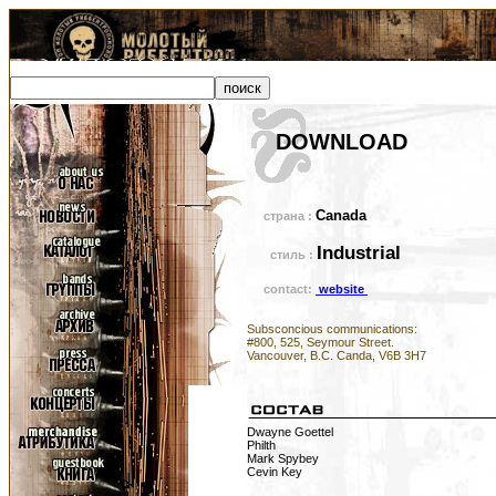
DOWNLOAD
Canada
страна :
Industrial
стиль :
contact:
website
Subsconcious communications:
#800, 525, Seymour Street.
Vancouver, B.C. Canda, V6B 3H7
Dwayne Goettel
Philth
Mark Spybey
Cevin Key