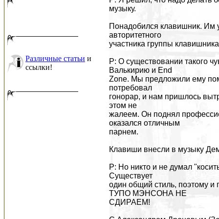
музыку.
Понадобился клавишник. Им уд
авторитетного
участника группы клавишника
Различные статьи
и
Р: О существовании такого ч
ссылки!
Валькирию и End
Zone. Мы предложили ему пом
потребовал
гонорар, и нам пришлось вытр
этом не
жалеем. Он поднял профессио
оказался отличным
парнем.
Клавиши внесли в музыку Дем
Р: Но никто и не думал "косит
Существует
один общий стиль, поэтому и
ТУПО МЭНСОНА НЕ
СДИРАЕМ!