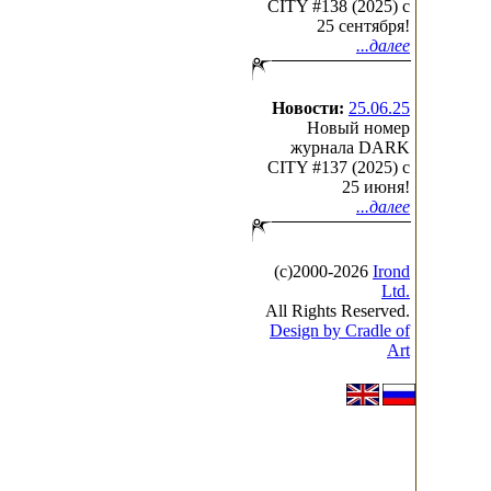
CITY #138 (2025) c
FORMAT: CD
25 сентября!
RELEASE: Sept 5th, 2001.
...далее
INFO: Sorry!
Новости:
25.06.25
SELLING POITS:
Новый номер
- Sorry!
журнала DARK
CITY #137 (2025) c
25 июня!
...далее
CONTACTS:
(с)2000-2026
Irond
LABEL (IROND Records Ltd.):
Ltd.
"Irond", Korukhin Andrew, P.O.
All Rights Reserved.
Tel./Fax: + 007 (095) 217-3115 
Design by Cradle of
Web: http://irond.narod.ru
Art
E-mail: irond@m5.ru ; korukhin
BAND (THE DEMONS):
mailto:blackie@hotmail.ru
http://www.demons.nm.ru/