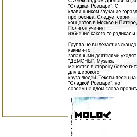
С Александром Дроновым (Зе
"Сладкая Розмари". С
клавишником звучание горазд
прогресива. Следует серия
концертов в Москве и Питере,
Полигон учинил
избиение какого-то радикальн
Группа не вылезает из сканд
какими-то
западными деятелями уходят 
"ДЕМОНЫ". Музыка
меняется в сторону более гит
для широкого
круга людей. Тексты песен н
"Сладкой Розмари", но
совсем не ядом слова пропита
Р: А некоторые наши тексты 
рассказывает о
взаимоотношениях между му
Чтобы понять, кто такая слад
который называется
"Ребенок Розмари".