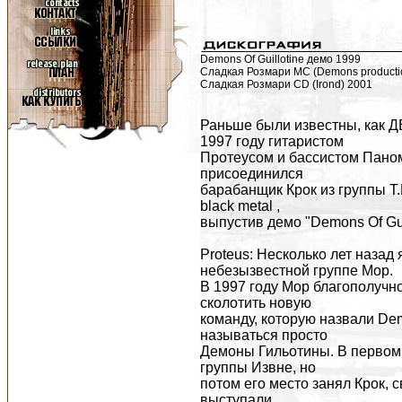
Demons Of Guillotine демо 1999
Сладкая Розмари MC (Demons producti
Сладкая Розмари CD (Irond) 2001
Раньше были известны, как
1997 году гитаристом
Протеусом и бассистом Паном 
присоединился
барабанщик Крок из группы T.H
black metal ,
выпустив демо "Demons Of Guil
Proteus: Несколько лет назад 
небезызвестной группе Мор.
В 1997 году Мор благополучн
сколотить новую
команду, которую назвали Dem
называться просто
Демоны Гильотины. В первом
группы Извне, но
потом его место занял Крок, 
выступали