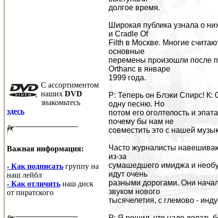
долгое время.
Широкая публика узнала о ни
и Cradle Of
Filth в Москве. Многие считают
основные
перемены произошли после при
Orthanc в январе
1999 года.
C ассортиментом
наших
DVD
Р: Теперь он Блэки Спирс! К:
знакомьтесь
одну песню. Но
здесь
потом его оголтелость и эпат
почему бы нам не
совместить это с нашей музы
Часто журналисты навешивают
Важная информация:
из-за
сумашедшего имиджа и необуз
- Как подписать
группу на
идут очень
наш лейбл
разными дорогами. Они начал
- Как отличить
наш диск
звуком нового
от пиратского
тысячелетия, с глемово - ин
Р: Я решил, что надо делать