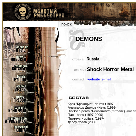
DEMONS
Russia
страна :
Shock Horror Metal
стиль :
contact:
website
e-mail
Kрок "Крокодил" -drums (1997-
Александр Дронов -Keys (1999-
Blackie Spears "Бензопила" (Orthanc) -vocal
Пан - bass (1997-2000)
Протеус - guitars (1997-
Дерсу Узала (2000-