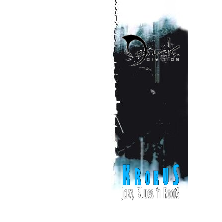
Р: Мы не хотим вообще распр
разных прецедентов
по этому поводу. И звонки из
Крок: Да. Особенно запомнил
кладбище, и какой-то
идиот написал на заборе или
что мы сами этот
разгром учинили. Потом стали
сумасшедшие фанаты, на
которых наша группа имеет о
музыки и пошли
памятники выворачивать и мо
запретили наши
концерты. Одним словом, пол
В сентябре выходит альбом "С
В апреле 2000 группу покидае
Satarial.
7.10.2000 В R-clube прошла 
Демонов. На
party пришло много фенов, т
получил кучу