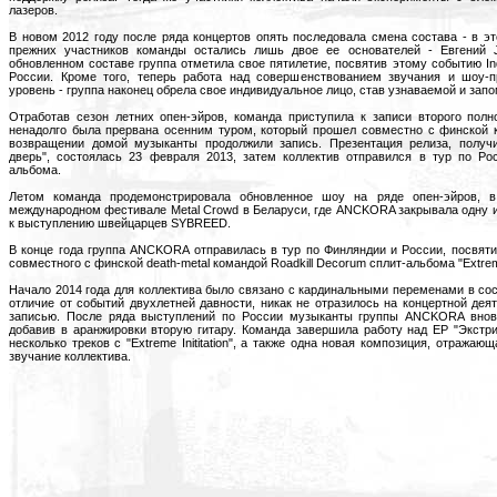
лазеров.
В новом 2012 году после ряда концертов опять последовала смена состава - в эт
прежних участников команды остались лишь двое ее основателей - Евгений Jo
обновленном составе группа отметила свое пятилетие, посвятив этому событию Indu
России. Кроме того, теперь работа над совершенствованием звучания и шоу
уровень - группа наконец обрела свое индивидуальное лицо, став узнаваемой и за
Отработав сезон летних опен-эйров, команда приступила к записи второго пол
ненадолго была прервана осенним туром, который прошел совместно с финской к
возвращении домой музыканты продолжили запись. Презентация релиза, получ
дверь", состоялась 23 февраля 2013, затем коллектив отправился в тур по Ро
альбома.
Летом команда продемонстрировала обновленное шоу на ряде опен-эйров, 
международном фестивале Metal Crowd в Беларуси, где ANCKORA закрывала одну из
к выступлению швейцарцев SYBREED.
В конце года группа ANCKORA отправилась в тур по Финляндии и России, посвят
совместного с финской death-metal командой Roadkill Decorum сплит-альбома "Extreme I
Начало 2014 года для коллектива было связано с кардинальными переменами в сос
отличие от событий двухлетней давности, никак не отразилось на концертной дея
записью. После ряда выступлений по России музыканты группы ANCKORA внов
добавив в аранжировки вторую гитару. Команда завершила работу над EP "Экстр
несколько треков с "Extreme Inititation", а также одна новая композиция, отража
звучание коллектива.