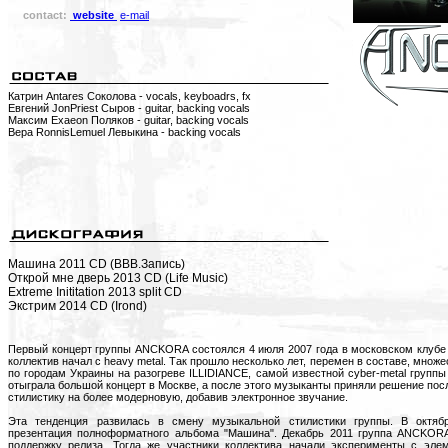
contact:
website
e-mail
Катрин Antares Соколова - vocals, keyboadrs, fx
Евгений JonPriest Сыров - guitar, backing vocals
Максим Exaeon Поляков - guitar, backing vocals
Вера RonnisLemuel Левыкина - backing vocals
Машина 2011 CD (ВВВ.Запись)
Открой мне дверь 2013 CD (Life Music)
Extreme Inititation 2013 split CD
Экстрим 2014 CD (Irond)
Первый концерт группы ANCKORA состоялся 4 июля 2007 года в московском клубе "
коллектив начал с heavy metal. Так прошло несколько лет, перемен в составе, множе
по городам Украины на разогреве ILLIDIANCE, самой известной сyber-metal групп
отыграла большой концерт в Москве, а после этого музыканты приняли решение пос
стилистику на более модерновую, добавив электронное звучание.
Эта тенденция развилась в смену музыкальной стилистики группы. В октяб
презентация полноформатного альбома "Машина". Декабрь 2011 группа ANCKORA
поддержку релиза. Тогда же участники коллектива начали эксперименты с эле