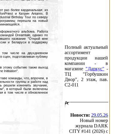
от раз более кардинальная: из
nPriest и Катрин Antares. В
strial Birthday Tour по северу
-программы перешла на новый
поминающейся.
ноформатного альбома. Работа
омандой Dreamtale, однако по
ившего название "Открой мне
ссии и Беларуси в поддержку
Полный актуальный
ассортимент
в том числе на двухдневном
 сцен, подготавливая публику
продукции нашей
компании - в
ив этому событию также выход
магазине
"Даркус"
-
nititation".
ТЦ "Горбушкин
таве команды, что, впрочем, в
Двор", 2 этаж, пав.
тельности группы и работе над
C2-011
ь решили изменить звучание,
им", в который были включены
ющая в том числе и обновленное
Новости:
29.05.26
Новый номер
журнала DARK
CITY #141 (2026) c