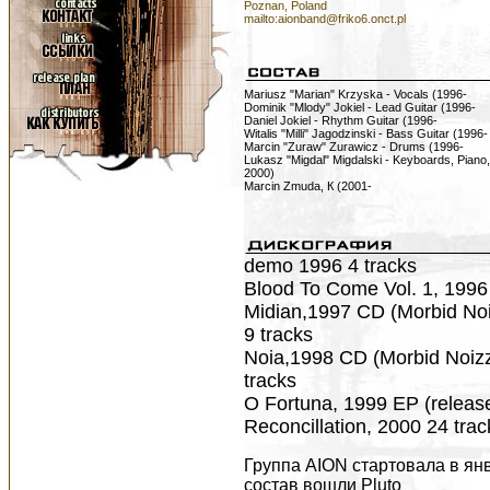
Poznan, Poland
mailto:aionband@friko6.onct.pl
Mariusz "Marian" Krzyska - Vocals (1996-
Dominik "Mlody" Jokiel - Lead Guitar (1996-
Daniel Jokiel - Rhythm Guitar (1996-
Witalis "Milli" Jagodzinski - Bass Guitar (1996-
Marcin "Zuraw" Zurawicz - Drums (1996-
Lukasz "Migdal" Migdalski - Keyboards, Piano,
2000)
Marcin Zmuda, К (2001-
demo 1996 4 tracks
Blood To Come Vol. 1, 1996
Midian,1997 CD (Morbid Noi
9 tracks
Noia,1998 CD (Morbid Noizz
tracks
O Fortuna, 1999 EP (releas
Reconcillation, 2000 24 tra
Группа AION стартовала в янв
состав вошли Pluto