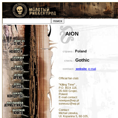
AION
Poland
страна :
Gothic
стиль :
contact:
website
e-mail
Official fan club:
"Killing Time" ,
P.O. BOX 118,
05-600 Grojec.
Poland.
E-mail contact:
nowique@wp.pl
soneusz@wp.pl
Contact:
Michal Litewka,
Ul. Kopanina 5, 60-105,