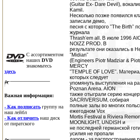
(Guitar Ex- Dare Devil), вокал
Kamil.
Несколько позже появился кла
записали демо,
песня с которого "The Birth" 
журнала
Thrash'em all. В июле 1996 
NOIZZ PROD. В
результате они оказались в H
C ассортиментом
"Midian"
наших
DVD
(Engineers Piotr Madziar & Pi
знакомьтесь
MERCY
здесь
"TEMPLE OF LOVE". Материал 
которых следует
упомянуть выступления на 
Poznan Arena. AION
также отыграли серию концерт
Важная информация:
SACRIVERSUM, собирая
полные залы во многих польск
- Как подписать
группу на
ежегодном Vox
наш лейбл
Mortis Festival в Riviera Rem
- Как отличить
наш диск
MOONLIGHT, UNDISH и
от пиратского
не последней германской гот
усилия не пропали
даром - за распространение 