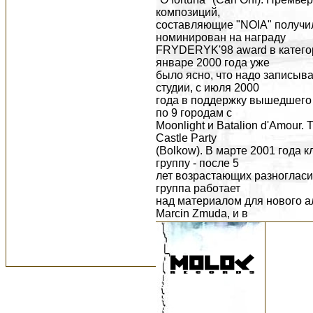
композиций,
составляющие "NOIA" получи
номинирован на награду
FRYDERYK'98 award в катего
январе 2000 года уже
было ясно, что надо записыва
студии, с июля 2000
года в поддержку вышедшего а
по 9 городам с
Moonlight и Batalion d'Amour.
Castle Party
(Bolkow). В марте 2001 года к
группу - после 5
лет возрастающих разногласи
группа работает
над материалом для нового а
Marcin Zmuda, и в
середине лета 2001 года груп
studio.