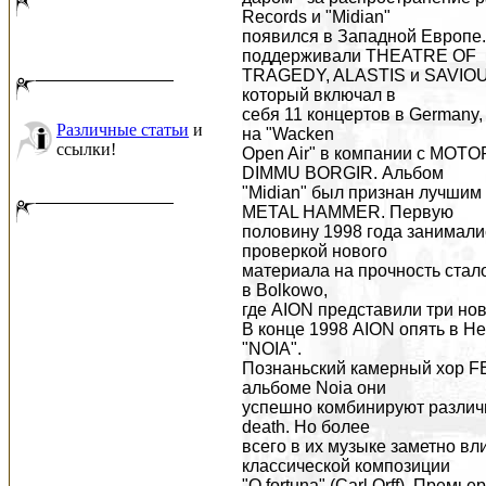
Records и "Midian"
появился в Западной Европе.
поддерживали THEATRE OF
TRAGEDY, ALASTIS и SAVIOUR 
который включал в
себя 11 концертов в Germany, 
Различные статьи
и
на "Wacken
ссылки!
Open Air" в компании с MO
DIMMU BORGIR. Альбом
"Midian" был признан лучшим
METAL HAMMER. Первую
половину 1998 года занимал
проверкой нового
материала на прочность стало 
в Bolkowo,
где AION представили три но
В конце 1998 AION опять в He
"NOIA".
Познаньский камерный хор FE
альбоме Noia они
успешно комбинируют различны
death. Но более
всего в их музыке заметно в
классической композиции
"O fortuna" (Carl Orff). Прем